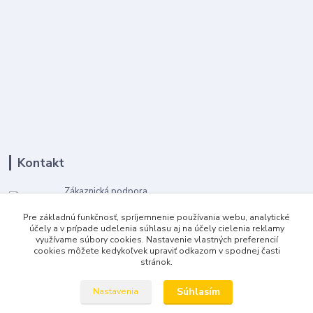
Kontakt
Zákaznická podpora
+421 918 639 804
Pre základnú funkčnosť, spríjemnenie používania webu, analytické
po-pia, 8-16 hod
účely a v prípade udelenia súhlasu aj na účely cielenia reklamy
využívame súbory cookies. Nastavenie vlastných preferencií
prevcely@gmail.com
cookies môžete kedykoľvek upraviť odkazom v spodnej časti
stránok.
Súhlasím
Nastavenia