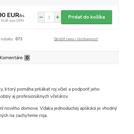
90 EUR
/
ks
Pridať do košíka
5 EUR
bez DPH
roduktu:
873
Strážiť cenu / dostupnosť
Komentáre
0
 ktorý pomáha prilákať roj včiel a podporiť jeho
obby aj profesionálnych včelárov.
ní nového domova. Vďaka jednoduchej aplikácii je vhodný
ných na zachytenie roja.