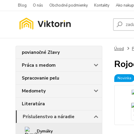
Blog
O nás
Obchodné podmienky
Kontakty
Ako nakup
Úvod
P
povianočné Zľavy
Rojo
Práca s medom
Spracovanie peľu
Novinka
Medomety
Literatúra
Príslušenstvo a náradie
Dymáky