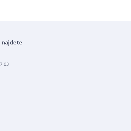
 najdete
57 03