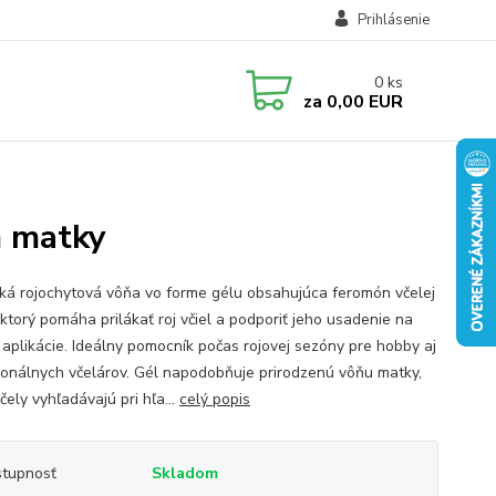
Prihlásenie
0
ks
za
0,00 EUR
m matky
cká rojochytová vôňa vo forme gélu obsahujúca feromón včelej
 ktorý pomáha prilákať roj včiel a podporiť jeho usadenie na
 aplikácie. Ideálny pomocník počas rojovej sezóny pre hobby aj
ionálnych včelárov. Gél napodobňuje prirodzenú vôňu matky,
čely vyhľadávajú pri hľa...
celý popis
tupnosť
Skladom