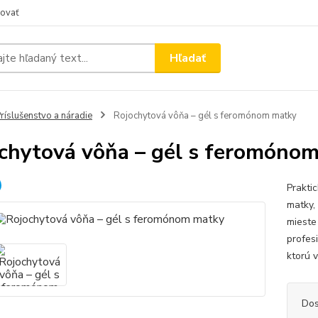
ovať
Hľadať
ríslušenstvo a náradie
Rojochytová vôňa – gél s feromónom matky
chytová vôňa – gél s feromóno
Prakti
matky,
mieste
profes
ktorú v
Dos