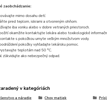
é zaobchádzanie:
ovávajte mimo dosahu detí.
áňte pred teplom, iskrami a otvoreným ohňom.
žívajte iba vonku alebo v dobre vetraných priestoroch.
 požití okamžite kontaktujte lekára alebo toxikologické informač
 kontakte s pokožkou umyte veľkým množstvom vody.
 podráždení pokožky vyhľadajte lekársku pomoc.
ystavujte teplotám nad 50 °C.
l zlikvidujte ako nebezpečný odpad.
zaradený v kategóriách
ušenstvo a náradie
Chov matiek
Prís