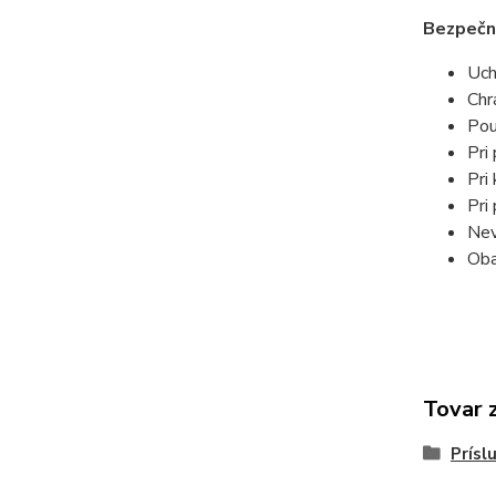
Bezpečn
Uch
Chr
Pou
Pri
Pri
Pri
Nev
Oba
Tovar 
Prísl