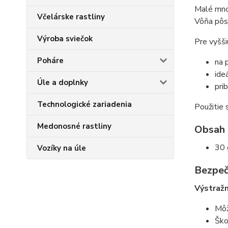
Malé množ
Včelárske rastliny
Vôňa pôso
Výroba sviečok
Pre vyšši
Poháre
na 
ide
Úle a doplnky
pri
Technologické zariadenia
Použitie 
Medonosné rastliny
Obsah 
30 
Vozíky na úle
Bezpeč
Výstražn
Môž
Ško