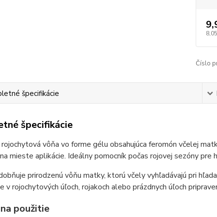
9,
8,0
Číslo p
etné špecifikácie
tné špecifikácie
 rojochytová vôňa vo forme gélu obsahujúca feromón včelej matky,
na mieste aplikácie. Ideálny pomocník počas rojovej sezóny pre h
obňuje prirodzenú vôňu matky, ktorú včely vyhľadávajú pri hľada
ie v rojochytových úľoch, rojakoch alebo prázdnych úľoch priprave
na použitie