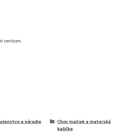
né centrum.
lušenstvo a náradie
Chov matiek a materská
kašička