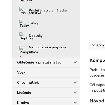
Príslušenstvo a náradie
Tašky
Doplnky
Kompl
Manipulácia a preprava
úľov
Komple
Oblečenie a príslušenstvo
Praktická
Vosk
usadenie 
Chov matiek
Gél napod
na použit
Liečenie
Návod 
Krmivo