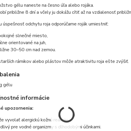
stvo gélu naneste na česno úľa alebo rojáka.
bí približne 8 dní a včely ju dokážu cítiť až na vzdialenosť približ
u úspešnosť odchytu roja odporúčame roják umiestniť:
pokojné slnečné miesto,
álne orientované na juh,
bližne 30–50 cm nad zemou.
starších rámikov alebo plástov môže atraktivitu roja ešte zvýšiť.
balenia
g gélu
nostné informácie
é upozornenia:
e vyvolať alergickú kožnú reakciu.
dlivý pre vodné organizmy s dlhodobými účinkami.