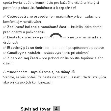
spolu tvoria ideálnu kombináciu pre každého včelára, ktorý si
potrpí na
pohodlie, funkčnosť a bezpečnosť
.
✅
Celoodvetrané prevedenie
– maximálny prísun vzduchu a
komfort aj v horúčavách
✅
Zosilnené kolená a namáhané časti
– hrubšia látka chráni
pred odermi a poškodením
✅
Dostatok vreciek
– praktické úložné priestory na náradie a
drobnosti
✅
Elastický pás so šnúrkou
– pohodlné prispôsobenie postave
✅
Gumičky na nohách
– bránia vyhrňaniu pri obúvaní
✅
Zips v dolnej časti
– pre jednoduchšie obutie topánok alebo
čižiem
A mimochodom –
mysleli sme aj na dámy!
😊
Veríme, že vás poteší, že cesta na toaletu už
nebude frustrujúca
ako pri klasických kombinézach.
Súvisiaci tovar
4