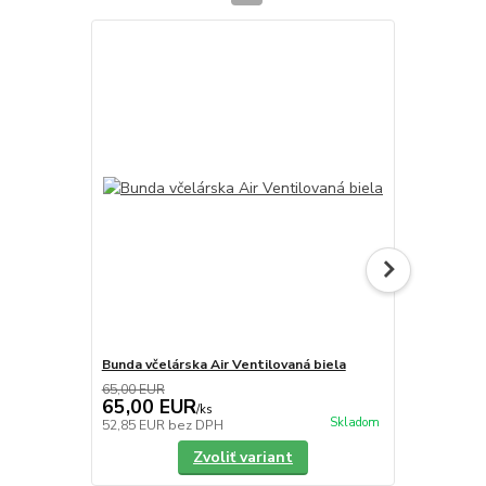
TOP produkt
Bunda včelárska Air Ventilovaná biela
Bunda včelá
65,00 EUR
65,00 EUR
65,00 EUR
65,00 E
/
ks
Skladom
52,85 EUR
bez DPH
52,85 EUR
b
Zvoliť variant