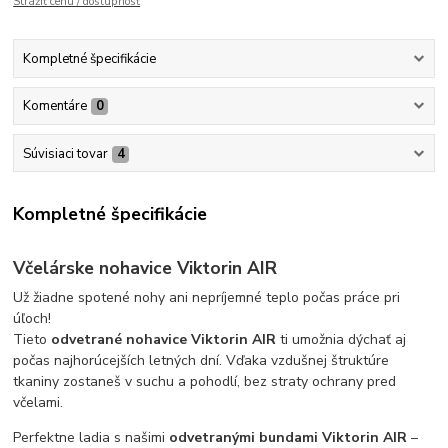
Strážiť cenu / dostupnosť
Kompletné špecifikácie
Komentáre
0
Súvisiaci tovar
4
Kompletné špecifikácie
Včelárske nohavice
Viktorin AIR
Už žiadne spotené nohy ani nepríjemné teplo počas práce pri
úľoch!
Tieto
odvetrané nohavice Viktorin AIR
ti umožnia dýchať aj
počas najhorúcejších letných dní. Vďaka vzdušnej štruktúre
tkaniny zostaneš v suchu a pohodlí, bez straty ochrany pred
včelami.
Perfektne ladia s našimi
odvetranými bundami Viktorin AIR
–