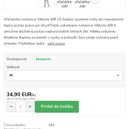
Včelárske nohavice Viktorin AIR Už žiadne spotené nohy ani nepríjemné
teplo počas práce pri úľoch!Tieto odvetrané nohavice Viktorin AIR ti
umožnia dýchať aj počas najhorúcejších letných dní. Vďaka vzdušnej
štruktúre tkaniny zostaneš v suchu a pohodlí, bez straty ochrany pred
včelami. Perfektne ladia...
celý popis
Dostupnosť
Skladom
Veľkosť
34,90 EUR
/
ks
28,37 EUR
bez DPH
Pridať do košíka
Číslo produktu:
202