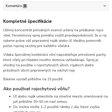
Komentáre
0
Kompletné špecifikácie
Účinný koncentrát prírodných esencií určený na prilákanie rojov
včiel. Feromónový sprej pomáha zvýšiť pravdepodobnosť, že si roj
vyberie práve váš pripravený roják alebo úľ. Ideálny pomocník
počas rojovej sezóny pre každého včelára.
Vďaka špeciálnej kombinácii vôní napodobňuje prirodzené pachy,
ktoré včely pri hľadaní nového domova vyhľadávajú. Sprej je
vhodný na použitie v rojochytových úľoch, rojakoch alebo
prázdnych úľoch pripravených na odchyt roja.
Balenie vystačí približne na 15 použití.
Ako používať rojochytovú vôňu?
Úľ alebo roják umiestnite na slnečné miesto orientované na
juh približne 30–50 cm nad zemou.
Do vnútra vložte 1–2 použité rámiky z úľa, ktoré zvýšia