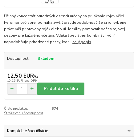
Účinný koncentrát prírodných esencií určený na prilákanie rojov včiel.
Feromónový sprej pomáha zvýšiť pravdepodobnosť, že si roj vyberie
práve váš pripravený roják alebo úľ. Ideálny pomocník počas rojovej
sezóny pre každého včelára. Vďaka špeciálnej kombinácii vôní
napodobňuje prirodzené pachy, ktor...
celý popis
Dostupnosť
Skladom
12,50 EUR
/
ks
10,16 EUR
bez DPH
Pridať do košíka
Číslo produktu:
874
Strážiť cenu / dostupnosť
Kompletné špecifikácie