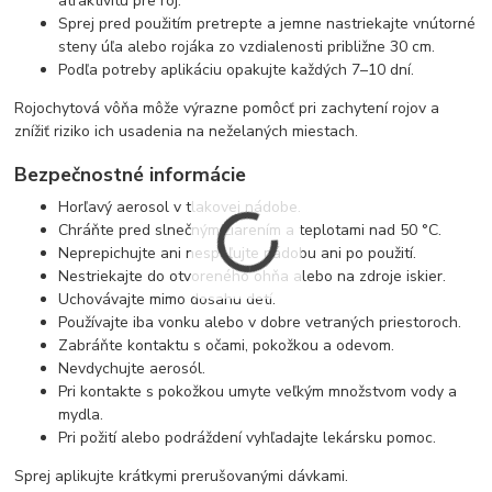
atraktivitu pre roj.
Sprej pred použitím pretrepte a jemne nastriekajte vnútorné
steny úľa alebo rojáka zo vzdialenosti približne 30 cm.
Podľa potreby aplikáciu opakujte každých 7–10 dní.
Rojochytová vôňa môže výrazne pomôcť pri zachytení rojov a
znížiť riziko ich usadenia na neželaných miestach.
Bezpečnostné informácie
Horľavý aerosol v tlakovej nádobe.
Chráňte pred slnečným žiarením a teplotami nad 50 °C.
Neprepichujte ani nespaľujte nádobu ani po použití.
Nestriekajte do otvoreného ohňa alebo na zdroje iskier.
Uchovávajte mimo dosahu detí.
Používajte iba vonku alebo v dobre vetraných priestoroch.
Zabráňte kontaktu s očami, pokožkou a odevom.
Nevdychujte aerosól.
Pri kontakte s pokožkou umyte veľkým množstvom vody a
mydla.
Pri požití alebo podráždení vyhľadajte lekársku pomoc.
Sprej aplikujte krátkymi prerušovanými dávkami.