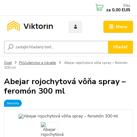
0
ks
za
0,00 EUR
Menu
Hľadať
Úvod
Príslušenstvo a náradie
Abejar rojochytová vôňa spray – feromón
300 ml
Abejar rojochytová vôňa spray –
feromón 300 ml
Novinka